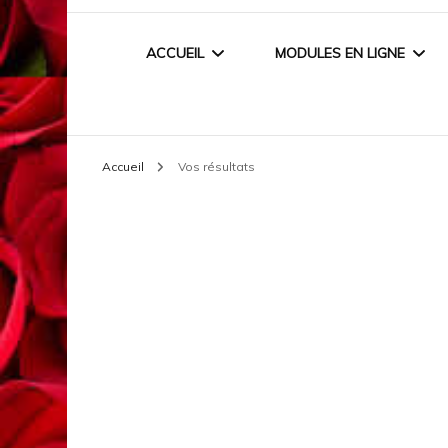
ACCUEIL
MODULES EN LIGNE
INFOS +
NAIL ART EN LIGNE
Accueil
Vos résultats
BLOG / ARTICLES /
PRESSES
MES CONCOURS